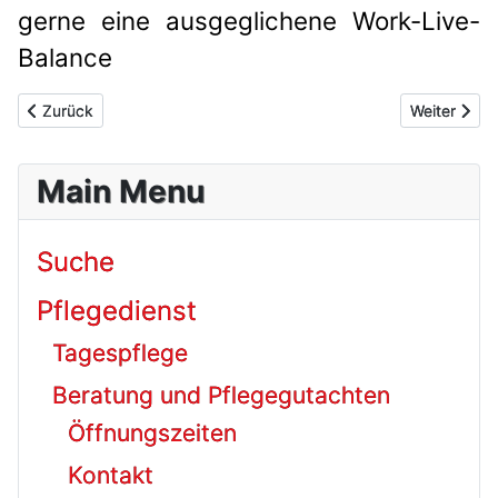
gerne eine ausgeglichene Work-Live-
Balance
Vorheriger Beitrag: Hauswirtschaftskraft
Nächster Bei
Zurück
Weiter
Main Menu
Suche
Pflegedienst
Tagespflege
Beratung und Pflegegutachten
Öffnungszeiten
Kontakt